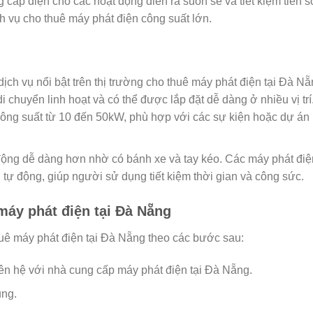
 cấp điện cho các hoạt động diễn ra suôn sẻ và tiết kiệm tiền s
h vụ cho thuê máy phát điện công suất lớn.
ịch vụ nổi bật trên thị trường cho thuê máy phát điện tại Đà Nẵ
i chuyển linh hoạt và có thể được lắp đặt dễ dàng ở nhiều vị trí
ông suất từ 10 đến 50kW, phù hợp với các sự kiện hoặc dự án
 động dễ dàng hơn nhờ có bánh xe và tay kéo. Các máy phát điệ
 tự động, giúp người sử dụng tiết kiệm thời gian và công sức.
 máy phát điện tại Đà Nẵng
uê máy phát điện tại Đà Nẵng theo các bước sau:
ên hệ với nhà cung cấp máy phát điện tại Đà Nẵng.
ụng.