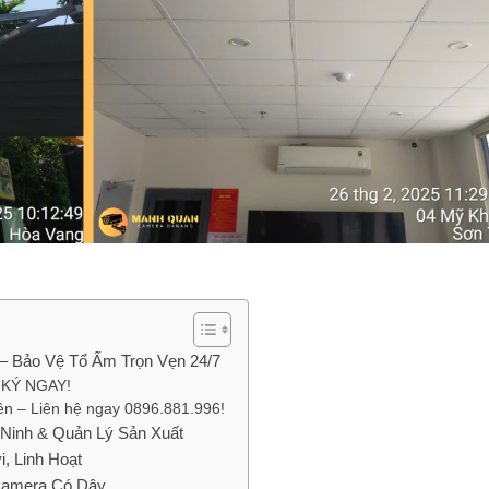
ng – Bảo Vệ Tổ Ấm Trọn Vẹn 24/7
 KÝ NGAY!
ên – Liên hệ ngay 0896.881.996!
Ninh & Quản Lý Sản Xuất
, Linh Hoạt
Camera Có Dây