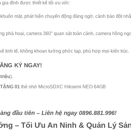
 gia đình được thiết kế tối ưu với:
 khuôn mặt, phát hiện chuyển động đáng ngờ, cảnh báo đột nh
g phá hoại, camera 360° quan sát toàn cảnh, camera hồng ng
 kế tinh tế, không khoan tường phức tạp, phù hợp mọi kiến trúc.
ĐĂNG KÝ NGAY!
triệu
).
TẶNG 01
thẻ nhớ MicroSDXC Hiksemi NEO 64GB
àng đầu tiên – Liên hệ ngay 0896.881.996!
ởng – Tối Ưu An Ninh & Quản Lý Sả