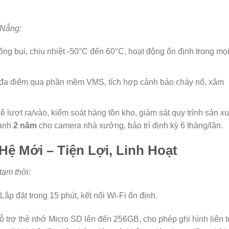
 Nẵng:
ống bụi, chịu nhiệt -50°C đến 60°C, hoạt động ổn định trong mọ
 đa điểm qua phần mềm VMS, tích hợp cảnh báo cháy nổ, xâm
ê lượt ra/vào, kiểm soát hàng tồn kho, giám sát quy trình sản xu
hành
2
năm
cho camera nhà xưởng, bảo trì định kỳ 6 tháng/lần.
ệ Mới – Tiện Lợi, Linh Hoạt
tạm thời:
 Lắp đặt trong 15 phút, kết nối Wi-Fi ổn định.
 trợ thẻ nhớ Micro SD lên đến 256GB, cho phép ghi hình liên t