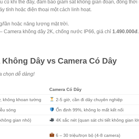
ệu cũ khi thẻ đầy, đảm bảo giám sát không gián đoạn, đồng thời
y tính hoặc điện thoại một cách linh hoạt.
g/lần hoặc năng lượng mặt trời.
– Camera không dây 2K, chống nước IP66, giá chỉ
1.49
0.000đ
.
 Không Dây vs Camera Có Dây
a chọn dễ dàng!
Camera Có Dây
y, không khoan tường
2-5 giờ, cần đi dây chuyên nghiệp
iễu sóng
Ổn định 99%, không lo mất kết nối
không gian nhỏ)
4K sắc nét (quan sát chi tiết không gian lớ
6 – 30 triệu/trọn bộ (4-8 camera)