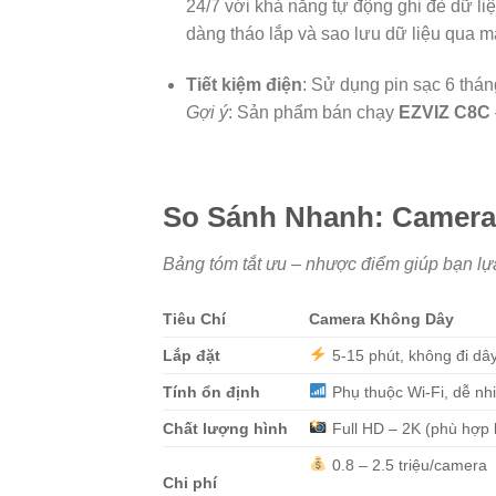
24/7 với khả năng tự động ghi đè dữ li
dàng tháo lắp và sao lưu dữ liệu qua má
Tiết kiệm điện
: Sử dụng pin sạc 6 thán
Gợi ý
: Sản phẩm bán chạy
EZVIZ C8C
So Sánh Nhanh: Camera
Bảng tóm tắt ưu – nhược điểm giúp bạn lự
Tiêu Chí
Camera Không Dây
Lắp đặt
5-15 phút, không đi dâ
Tính ổn định
Phụ thuộc Wi-Fi, dễ nh
Chất lượng hình
Full HD – 2K (phù hợp 
0.8 – 2.5 triệu/camera
Chi phí