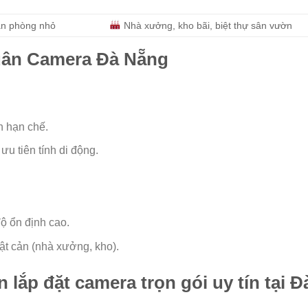
ăn phòng nhỏ
Nhà xưởng, kho bãi, biệt thự sân vườn
uân Camera Đà Nẵng
h hạn chế.
u tiên tính di động.
ộ ổn định cao.
ật cản (nhà xưởng, kho).
lắp đặt camera trọn gói uy tín tại Đ