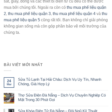
sắt, giấy, đồng và các thiết bị điện tử cũ đều có thể được
mua bởi chúng tôi. Ngoài ra còn có
thu mua phế liệu quận
2
,
thu mua phế liệu quận 3
,
thu mua phế liệu quận 4
và
thu
mua phế liệu quận 5
cũng rất tối. Bạn không chỉ giải phóng
không gian sống mà còn góp phần bảo vệ môi trường của
chúng ta.
BÀI VIẾT MỚI NHẤT
Sửa Tủ Lạnh Tại Hải Châu: Dịch Vụ Uy Tín, Nhanh
24
Chóng, Giá Hợp Lý
Mar
Thợ Sửa Điện Đà Nẵng – Dịch Vụ Chuyên Nghiệp Có
Mặt Trong 30 Phút Gọi
Sửa Khóa Điện Tử Đà Nẵng – Đội Ngũ Kỹ Thuật